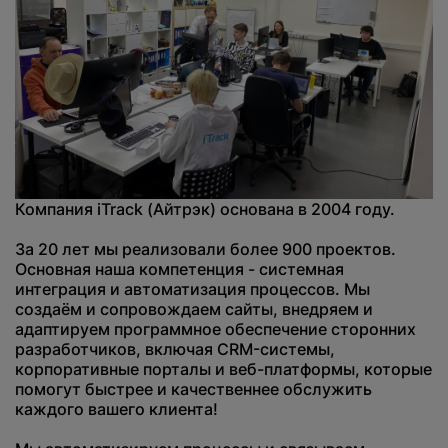
Нажимая на кнопку, вы даете
согласие на обработку
персональных данных
и соглашаетесь с
политикой конфиденциальности
.
Компания iTrack (Айтрэк) основана в 2004 году.
За 20 лет мы реализовали более 900 проектов.
оставить заявку
Основная наша компетенция - системная
интеграция и автоматизация процессов. Мы
создаём и сопровождаем сайты, внедряем и
адаптируем программное обеспечение сторонних
разработчиков, включая CRM-системы,
корпоративные порталы и веб-платформы, которые
помогут быстрее и качественнее обслужить
каждого вашего клиента!