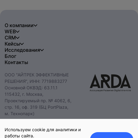
О компании
WEB
CRM
Кейсы
Исследования
Блог
Контакты
ООО "АЙТРЕК ЭФФЕКТИВНЫЕ
РЕШЕНИЯ", ИНН: 7719883277
Основной ОКВЭД: 63.11.1
115432, г. Москва,
Проектируемый пр. № 4062, 6,
стр. 16, оф. 319 (БЦ PortPlaza,
м. Технопарк)
+7 495 085 47 47
hello@itrack.ru
Используем cookie для аналитики и
работы сайта.