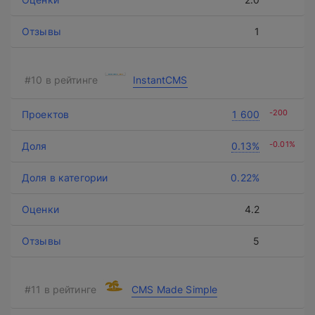
1
InstantCMS
-200
1 600
-0.01%
0.13%
0.22%
4.2
5
CMS Made Simple