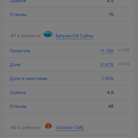
4.5
15
Битрикс24 Сайты
+1 300
11 100
+0.12%
0.87%
1.50%
4.9
48
October CMS