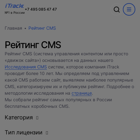
Ошибка
+7 495 085 47 47
№1 в России
Обсудим ваш
Спасибо
О компании
Акции
Главная
Рейтинг CMS
проект?
Произошла ошибка при выполнении запроса. Пожалуйста,
В ближайшее время с вами
Информация о компании
попробуйте снова.
WEB
свяжется наш лучший менеджер
Команда
Рейтинг CMS
Новости
CRM
Заполните форму и наш специалист
Вакансии
Рейтинг CMS (система управления контентом или просто
Разработка сайтов на 1С-Битрикс
свяжется с вами
«движок сайта») основывается на данных нашего
Кейсы
Техподдержка
Исследования CMS
Внедрение Битрикс24
систем, которое компания iTrack
Тарифы и цены
Блог
Развитие Битрикс24
проводит более 10 лет. Мы определяем под управлением
Сайты
День с экспертом
какой CMS работаем сайт, выявляем наиболее популярные
Контакты
CRM
Статистики для Битрикс24
CMS, категоризируем их и публикуем рейтинг. Подробнее о
Тарифы и цены
методологии исследования на
странице
.
Корпоративный портал Битрикс24
Мы собрали рейтинг самых популярных в России
CRM для отдела продаж
бесплатных коробочных CMS.
HRM для отдела кадров
Категория
ДЕМО CRM Битрикс24
Внедрение КЭДО
Тип лицензии