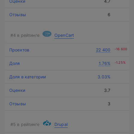
4.7
6
OpenCart
-16 600
22 400
-1.25%
1.76%
3.03%
3.7
3
Drupal