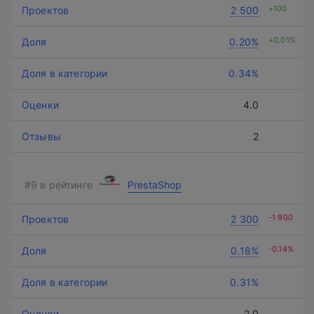
+100
2 500
+0.01%
0.20%
0.34%
4.0
2
PrestaShop
-1 900
2 300
-0.14%
0.18%
0.31%
2.0