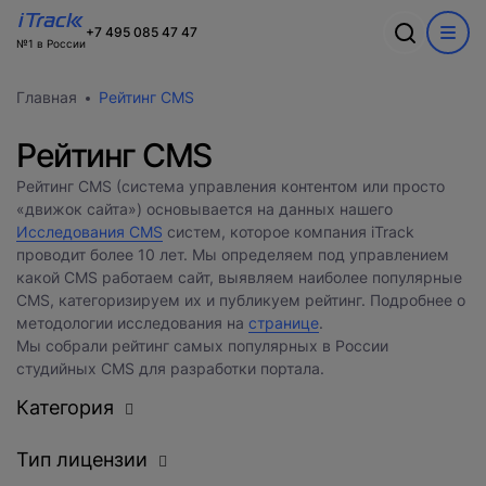
Ошибка
+7 495 085 47 47
№1 в России
Обсудим ваш
Спасибо
О компании
Акции
Главная
Рейтинг CMS
проект?
Произошла ошибка при выполнении запроса. Пожалуйста,
В ближайшее время с вами
Информация о компании
попробуйте снова.
WEB
свяжется наш лучший менеджер
Команда
Рейтинг CMS
Новости
CRM
Заполните форму и наш специалист
Вакансии
Рейтинг CMS (система управления контентом или просто
Разработка сайтов на 1С-Битрикс
свяжется с вами
«движок сайта») основывается на данных нашего
Кейсы
Техподдержка
Исследования CMS
Внедрение Битрикс24
систем, которое компания iTrack
Тарифы и цены
Блог
Развитие Битрикс24
проводит более 10 лет. Мы определяем под управлением
Сайты
День с экспертом
какой CMS работаем сайт, выявляем наиболее популярные
Контакты
CRM
Статистики для Битрикс24
CMS, категоризируем их и публикуем рейтинг. Подробнее о
Тарифы и цены
методологии исследования на
странице
.
Корпоративный портал Битрикс24
Мы собрали рейтинг самых популярных в России
CRM для отдела продаж
студийных CMS для разработки портала.
HRM для отдела кадров
Категория
ДЕМО CRM Битрикс24
Внедрение КЭДО
Тип лицензии